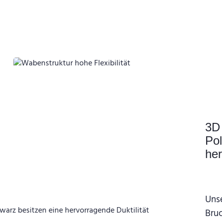
3D 
Po
her
Uns
Bru