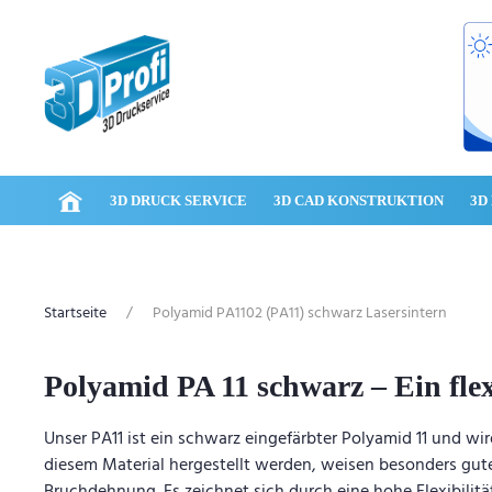
Zum Hauptinhalt springen
3D DRUCK SERVICE
3D CAD KONSTRUKTION
3D
Startseite
Polyamid PA1102 (PA11) schwarz Lasersintern
Polyamid PA 11 schwarz – Ein flex
Unser PA11 ist ein schwarz eingefärbter Polyamid 11 und wi
diesem Material hergestellt werden, weisen besonders gute