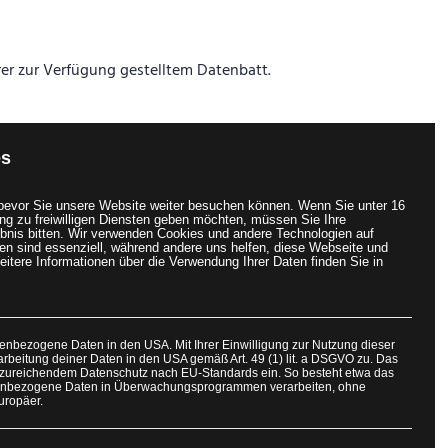
er zur Verfügung gestelltem Datenbatt.
es
bevor Sie unsere Website weiter besuchen können.
Wenn Sie unter 16
ng zu freiwilligen Diensten geben möchten, müssen Sie Ihre
nis bitten.
Wir verwenden Cookies und andere Technologien auf
en sind essenziell, während andere uns helfen, diese Webseite und
eitere Informationen über die Verwendung Ihrer Daten finden Sie in
ie können Ihre Auswahl jederzeit unter Cookie-Einstellungen widerrufen
nenbezogene Daten in den USA. Mit Ihrer Einwilligung zur Nutzung dieser
rbeitung deiner Daten in den USA gemäß Art. 49 (1) lit. a DSGVO zu. Das
.de/
nzureichendem Datenschutz nach EU-Standards ein. So besteht etwa das
enbezogene Daten in Überwachungsprogrammen verarbeiten, ohne
uropäer.