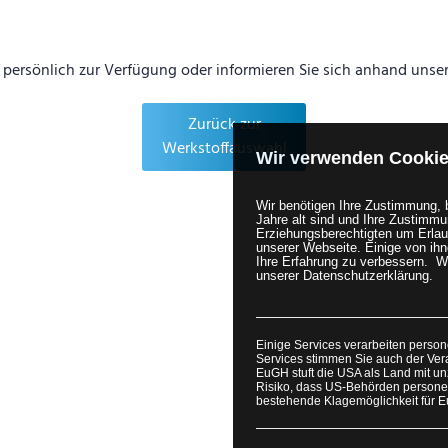
persönlich zur Verfügung oder informieren Sie sich anhand unser
Zurück zur
Werkstoffauswahl
Wir verwenden Cooki
Wir benötigen Ihre Zustimmung, 
Jahre alt sind und Ihre Zustimmu
Erziehungsberechtigten um Erlaub
unserer Webseite. Einige von ihn
Ihre Erfahrung zu verbessern.
W
unserer Datenschutzerklärung.
S
oder anpassen.
Einige Services verarbeiten perso
Services stimmen Sie auch der Vera
r geht es zu unseren Polyamiden:
https://www.3d-druck-polyamid
EuGH stuft die USA als Land mit u
Risiko, dass US-Behörden person
bestehende Klagemöglichkeit für E