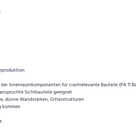
)
enproduktion
ei Innenraumkomponenten für crashrelevante Bauteile (PA 11 Baut
anspruchte Sichtbauteile geeignet
ile, dünne Wandstärken, Gitterstrukturen
ung kommen
e