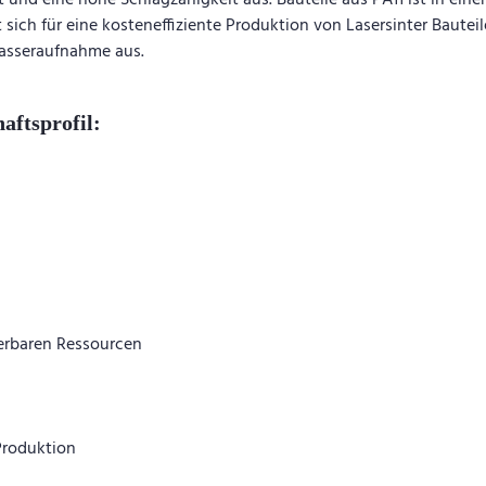
t und eine hohe Schlagzähigkeit aus. Bauteile aus PA11 ist in ein
 sich für eine kosteneffiziente Produktion von Lasersinter Baute
Wasseraufnahme aus.
aftsprofil:
erbaren Ressourcen
Produktion