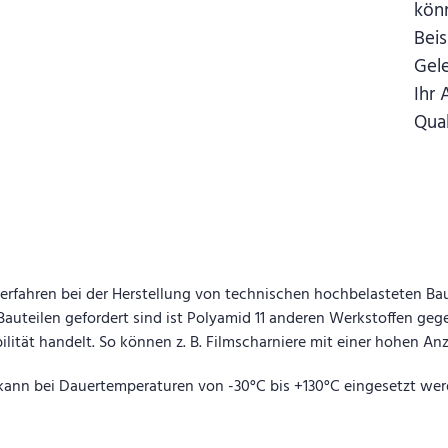
kön
Bei
Gel
Ihr
Qual
Verfahren bei der Herstellung von technischen hochbelasteten B
auteilen gefordert sind ist Polyamid 11 anderen Werkstoffen ge
ilität handelt. So können z. B. Filmscharniere mit einer hohen A
 kann bei Dauertemperaturen von -30°C bis +130°C eingesetzt werd