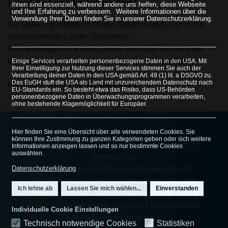
In welche Länder wird geliefert?
ihnen sind essenziell, während andere uns helfen, diese Webseite
und Ihre Erfahrung zu verbessern.
Weitere Informationen über die
Verwendung Ihrer Daten finden Sie in unserer Datenschutzerklärung.
Die Lieferung erfolgt im Inland (Deutschland) und in die
Sie können Ihre Auswahl jederzeit unter Cookie-Einstellungen
widerrufen oder anpassen.
nachstehenden Länder: Österreich.
Für Lieferungen in andere Länder benutzen Sie bitte das
Kontaktformular
oder schicken Sie uns eine
.
E-Mail
Einige Services verarbeiten personenbezogene Daten in den USA. Mit
Ihrer Einwilligung zur Nutzung dieser Services stimmen Sie auch der
Verarbeitung deiner Daten in den USA gemäß Art. 49 (1) lit. a DSGVO zu.
Hier finden Sie unsere
.
Das EuGH stuft die USA als Land mit unzureichendem Datenschutz nach
Versandkosten
EU-Standards ein. So besteht etwa das Risiko, dass US-Behörden
personenbezogene Daten in Überwachungsprogrammen verarbeiten,
ohne bestehende Klagemöglichkeit für Europäer.
Hier finden Sie eine Übersicht über alle verwendeten Cookies. Sie
können Ihre Zustimmung zu ganzen Kategorien geben oder sich weitere
Copyright 2019 3D Profi GmbH |
Impressum
|
Informationen anzeigen lassen und so nur bestimmte Cookies
auswählen.
Datenschutz
AGB
|
Zahlung und Versand
|
Widerrufsrecht
Datenschutzerklärung
Quicklinks:
Unser online 3D Druckservice
|
Laser-
Ich lehne ab
Lassen Sie mich wählen...
Einverstanden
Sinter-Verfahren
|
Serienfertigung von 3D Druck
Teilen
|
3D Druck online bestellen
|
Möglichkeiten
Individuelle Cookie Einstellungen
der Additiven Fertigung
Technisch notwendige Cookies
Statistiken