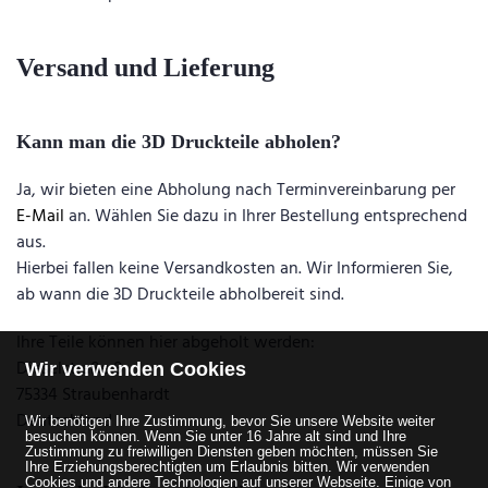
Versand und Lieferung
Kann man die 3D Druckteile abholen?
Ja, wir bieten eine Abholung nach Terminvereinbarung per
E-Mail
an. Wählen Sie dazu in Ihrer Bestellung entsprechend
aus.
Hierbei fallen keine Versandkosten an. Wir Informieren Sie,
ab wann die 3D Druckteile abholbereit sind.
Ihre Teile können hier abgeholt werden:
Dieselstraße 8
Wir verwenden Cookies
75334 Straubenhardt
Deutschland
Wir benötigen Ihre Zustimmung, bevor Sie unsere Website weiter
besuchen können.
Wenn Sie unter 16 Jahre alt sind und Ihre
Zustimmung zu freiwilligen Diensten geben möchten, müssen Sie
Ihre Erziehungsberechtigten um Erlaubnis bitten.
Wir verwenden
Cookies und andere Technologien auf unserer Webseite. Einige von