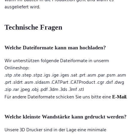
wann Ihr Bauteil in die Produktion geht und wann es
ausgeliefert wird.
Technische Fragen
Welche Dateiformate kann man hochladen?
Wir unterstützen folgende Dateiformate in unserm
Onlineshop:
.stp .ste .step .stpz .igs .ige .iges .sat .prt .asm .par .psm .asm
.prt .sldrt .asm .sldasm .CATPart .CATProduct .cgr .dxf .dwg
.zip .rar .jpeg .obj .pdf .3dm .3ds .3mf .stl
Für andere Dateiformate schicken Sie uns bitte eine
.
E-Mail
Welche kleinste Wandstärke kann gedruckt werden?
Unsere 3D Drucker sind in der Lage eine minimale