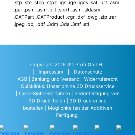
.stp .ste .step .stpz .igs .ige .iges .sat .prt .asm
.par .psm .asm .prt .sldrt .asm .sldasm
.CATPart .CATProduct .cgr .dxf .dwg .zip .rar
.jpeg .obj .pdf .3dm .3ds .3mf .stl
Copyright 2019 3D Profi GmbH
|
Impressum
|
Datenschutz
AGB
|
Zahlung und Versand
|
Widerrufsrecht
Quicklinks:
Unser online 3D Druckservice
|
Laser-Sinter-Verfahren
|
Serienfertigung von
3D Druck Teilen
|
3D Druck online
bestellen
|
Möglichkeiten der Additiven
Fertigung